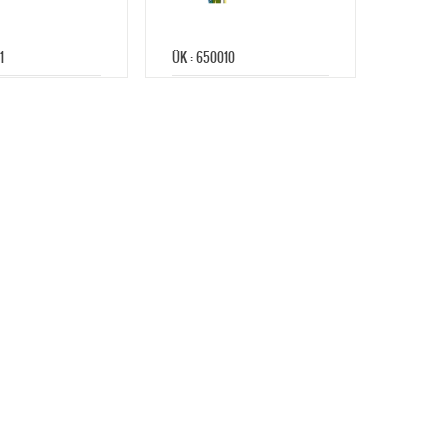
1
ÜK : 650010