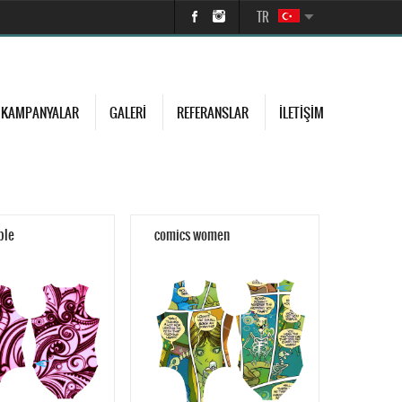
TR
KAMPANYALAR
GALERI
REFERANSLAR
İLETIŞIM
ple
comics women