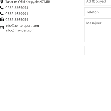
Tasarım Ofisi:Karşıyaka/İZMİR
0232 3365054
0532 4639991
0232 3365054
i
nfo@xentersport.com
info@maviden.com