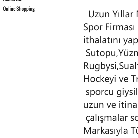
Online Shopping
Uzun Yıllar
Spor Firması
ithalatını ya
Sutopu,Yüzm
Rugbysi,Sual
Hockeyi ve T
sporcu giysil
uzun ve itina
çalışmalar s
Markasıyla T